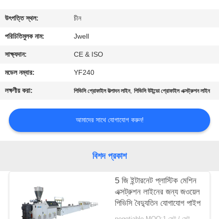
নিয়ন্ত্রণ
উৎপত্তি স্থল:
চীন
যোগাযোগ
পরিচিতিমুলক নাম:
Jwell
করুন
সাক্ষ্যদান:
CE & ISO
মডেল নম্বার:
YF240
উদ্ধৃতির
লক্ষণীয় করা:
,
পিভিসি প্রোফাইল উত্পাদন লাইন
পিভিসি উইন্ডো প্রোফাইল এক্সট্রুশন লাইন
জন্য
আবেদন
আমাদের সাথে যোগাযোগ করুন!
সাইট
বিশদ প্রকাশ
ম্যাপ
5 জি ইন্টারনেট প্লাস্টিক মেশিন
এক্সট্রুশন লাইনের জন্য জওয়েল
PRIVACY
পিভিসি বৈদ্যুতিন যোগাযোগ পাইপ
POLICY
negotiable MOQ:1 সেট / সেট