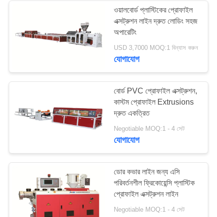
ওয়ালবোর্ড প্লাস্টিকের প্রোফাইল
এক্সট্রুশন লাইন দ্রুত লোডিং সহজ
12
অপারেটিং
USD 3,7000 MOQ:1 বিন্যাস করুন
এক্সট্র্রুডার স্ক্রু এবং ব্যারেল
যোগাযোগ
বোর্ড PVC প্রোফাইল এক্সট্রুশন,
কাস্টম প্রোফাইল Extrusions
দ্রুত একত্রিত
12
Negotiable MOQ:1 - 4 সেট
যোগাযোগ
গাট্টা ছাঁচনির্মাণ মেশিন
ডোর কভার লাইন জন্য এসি
পরিবর্তনশীল ফ্রিকোয়েন্সি প্লাস্টিক
প্রোফাইল এক্সট্রুশন লাইন
Negotiable MOQ:1 - 4 সেট