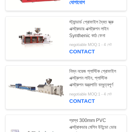
যোগাযোগ
21
স্ট্যান্ডার্ড প্রোফাইল দ্বৈত স্ক্রু
টুইন স্ক্রু পেলেটাইজার
এক্সট্রুডার এক্সট্রুশন লাইন
Synthenic কাঠ ফেনা
negotiable MOQ:1 - 4 সেট
CONTACT
নিম্ন নয়েজ প্লাস্টিক প্রোফাইল
9
এক্সট্রুশন লাইন, প্লাস্টিক
এক্সট্রুশন যন্ত্রপাতি বন্ধুত্বপূর্ণ
প্লাস্টিক পেষণকারী মেশিন
negotiable MOQ:1 - 4 সেট
CONTACT
প্রস্থ 300mm PVC
এক্সট্রাকডার মেশিন উইন্ডো ডোর